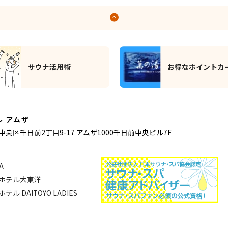
お得なポイントカード
SNS公式アカウン
 アムザ
中央区千日前2丁目9-17
アムザ1000千日前中央ビル7F
A
ルホテル大東洋
 DAITOYO LADIES