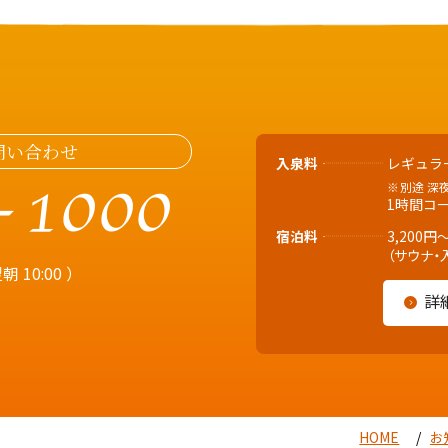
問い合わせ
入泉料
レギュラー
別途 深
-1000
1時間コー
宿泊料
3,200円
（サウナ・
 10:00 ）
詳
HOME
お