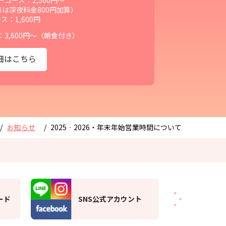
コース：2,500円～
降は深夜料金800円加算）
ス：1,600円
3,600円～（朝食付き）
細はこちら
お知らせ
2025‐2026・年末年始営業時間について
大東洋グループ・
ト
ロ
スパの楽しみ方