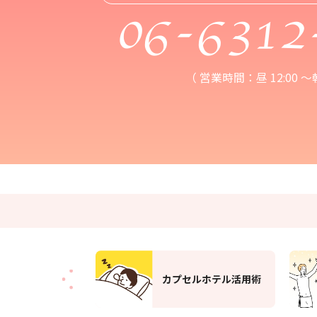
06-6312
（ 営業時間：昼 12:00 ～朝 
ルホテル活用術
サウナ活用術