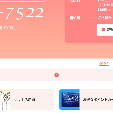
入泉料
レギュラー
（23時以
1時間コー
-7522
宿泊料
通常料金：
10:00 ）
詳
HOME
お得なポイントカード
SNS公式アカウン