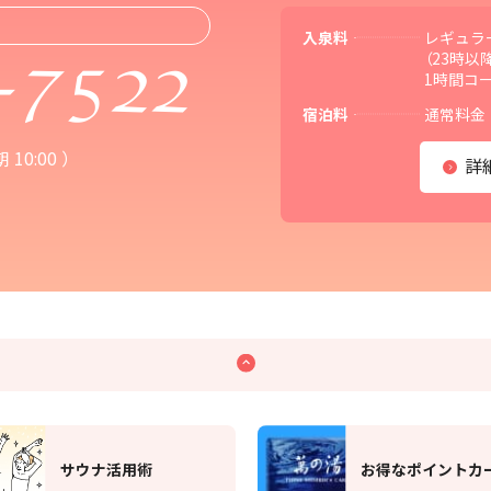
入泉料
レギュラー
（23時以
1時間コー
-7522
宿泊料
通常料金：
10:00 ）
詳
お得なポイントカード
SNS公式