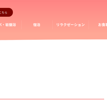
こちら
パ・岩盤浴
宿泊
リラクゼーション
お食