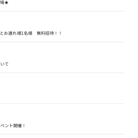
場★
客様とお連れ様1名様 無料招待！！
ついて
イベント開催！