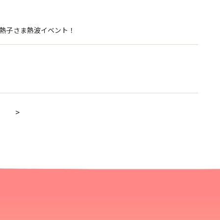
五塔熱子さま熱波イベント！
>