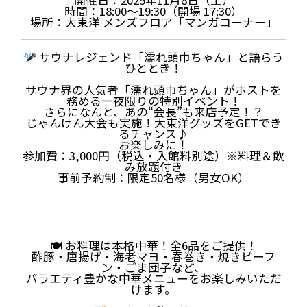
開催日：2025年11月8日（土）
時間：18:00〜19:30（開場 17:30）
場所：大東洋 メンズフロア「マンガコーナー」
サウナレジェンド「濡れ頭巾ちゃん」と語らう
ひととき！
サウナ界の人気者「濡れ頭巾ちゃん」がホストを
務める一夜限りの特別イベント！
さらになんと、あの“会長”も来店予定！？
じゃんけん大会も実施！大東洋グッズをGETでき
るチャンス♪
お楽しみに！
参加費：3,000円（税込・入館料別途）※料理＆飲
み放題付き
事前予約制：限定50名様（男女OK）
🍽 お料理は本格中華！全6品をご提供！
酢豚・唐揚げ・海老マヨ・春巻き・焼きビーフ
ン・ごま団子など、
バラエティ豊かな中華メニューをお楽しみいただ
けます。