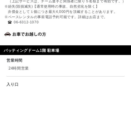
（上記サービスは、チーム選手と関係者に限り５名様まで有効です。）
※紛失(毀損滅失)【通常使用時の事故、自然劣化を除く】
弁償金として１個につき最大4,000円を頂戴することがあります。
※ベースレンタルの事前電話予約可能です。詳細はお店まで。
06-6312-1070
バッティングドーム1階 駐車場
営業時間
24時間営業
入り口