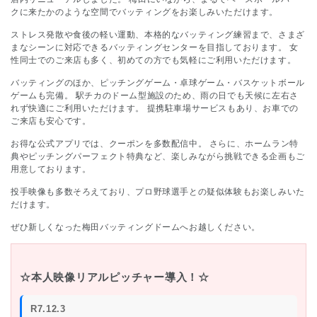
クに来たかのような空間でバッティングを
お楽しみいただけます。
ストレス発散や食後の軽い運動、本格的なバッティング練習まで、さまざ
まなシーンに対応できるバッティングセンターを目指しております。 女
性同士でのご来店も多く、初めての方でも気軽にご利用いただけます。
バッティングのほか、ピッチングゲーム・卓球ゲーム・バスケットボール
ゲームも完備。
駅チカのドーム型施設のため、雨の日でも天候に左右さ
れず快適にご利用いただけます。
提携駐車場サービスもあり、お車での
ご来店も安心です。
お得な公式アプリでは、クーポンを多数配信中。
さらに、ホームラン特
典やピッチングパーフェクト特典など、楽しみながら挑戦できる企画も
ご
用意しております。
投手映像も多数そろえており、プロ野球選手との疑似体験もお楽しみいた
だけます。
ぜひ新しくなった梅田バッティングドームへお越しください。
☆本人映像リアルピッチャー導入！☆
R7.12.3