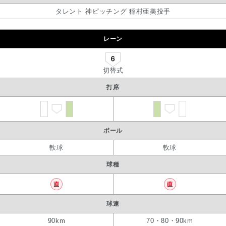
タレント 神ピッチング 稲村亜美投手
レーン
切替式
打席
ボール
軟球
軟球
球種
球速
90km
70・80・90km