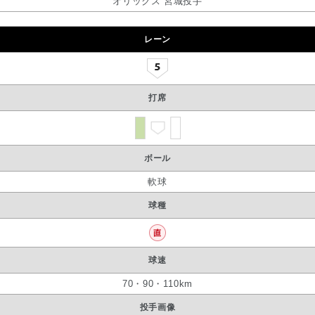
オリックス 宮城投手
レーン
打席
ボール
軟球
球種
球速
70・90・110km
投手画像