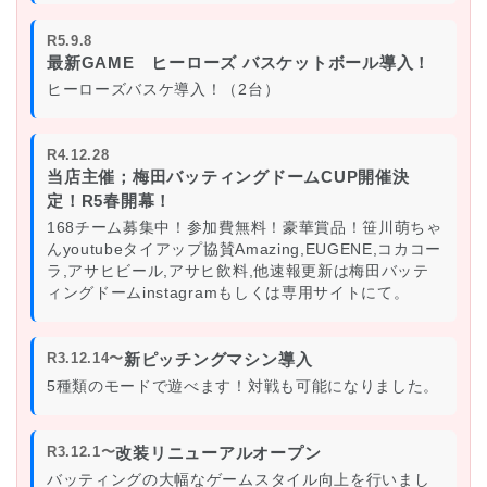
R5.9.8
最新GAME ヒーローズ バスケットボール導入！
ヒーローズバスケ導入！（2台）
R4.12.28
当店主催；梅田バッティングドームCUP開催決
定！R5春開幕！
168チーム募集中！参加費無料！
豪華賞品！笹川萌ちゃ
んyoutube
タイアップ協賛
Amazing,EUGENE,コカコー
ラ,アサヒビール,アサヒ飲料,
他速報更新は梅田バッテ
ィングドームinstagramもしくは専用サイトにて。
R3.12.14〜
新ピッチングマシン導入
5種類のモードで遊べます！対戦も可能になりました。
R3.12.1〜
改装リニューアルオープン
バッティングの大幅なゲームスタイル向上を行いまし