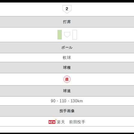
打席
ボール
軟球
球種
球速
90・110・130km
投手画像
楽天 前田投手