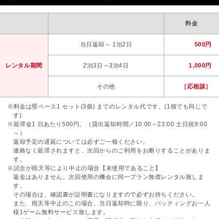
料金
当日返却～ 1泊2日
500円
レンタル期間
2泊3日～3泊4日
1,000円
その他
［応相談］
※料金は塁ベース1 セット(3個) までのレンタル代です。(1個でも同じで
す)
※延滞金1 日あたり500円。（貸出返却時間／10:00～23:00 土日祝9:00
～）
返却予定の遅延については必ずご一報ください。
連絡なく延滞されますと、次回からのご利用をお断りすることがありま
す。
※試合が雨天等により中止の場合【未使用であること】
返金はありません。次回使用の機会に同一プラン無償レンタル致しま
す。
その場合は、確認書が証明書になりますので必ずお持ちください。
また、雨天等中止のこの場合、当日返却時に限り、バッティングお一人
様1ゲーム無料サービス致します。