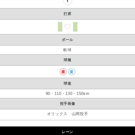
打席
ボール
もっと見る
フォローする
軟球
球種
球速
90・110・130・150km
投手画像
オリックス 山岡投手
レーン