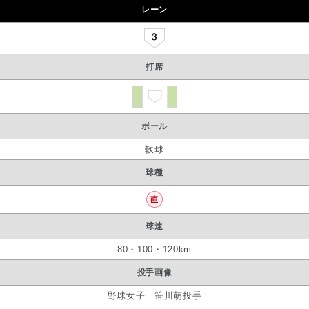
レーン
打席
ボール
軟球
球種
球速
80・100・120km
投手画像
野球女子 笹川萌投手