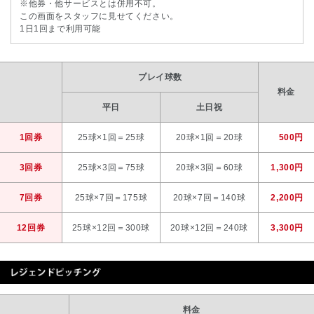
※他券・他サービスとは併用不可。
この画面をスタッフに見せてください。
1日1回まで利用可能
プレイ球数
料金
平日
土日祝
1回券
25球×1回＝25球
20球×1回＝20球
500円
3回券
25球×3回＝75球
20球×3回＝60球
1,300円
7回券
25球×7回＝175球
20球×7回＝140球
2,200円
12回券
25球×12回＝300球
20球×12回＝240球
3,300円
料金