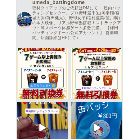
umeda_battingdome
取材タイアップのご依頼はDMにて！
屋内バッ
ティングセンター。プロ野球選手(山岡泰輔/宮
城大弥/前田健太)、野球女子(稲村亜美/笹川萌)
の本人映像、リアル野球盤搭載！ストラックア
ウト等スポーツ体感ゲーム多数完備。
【梅田
バッティングドーム公式アカウント】
営業時
間、店舗詳細はHPにて↓