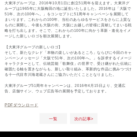
大東洋グループは、2016年10月1日に創立51周年を迎えます。大東洋グ
ループは1965年に大阪梅田の地に誕生いたしました。2016年は「大阪で
51年、次の100年へ。」をコンセプトに51周年キャンペーンを展開して
まいります。これからの100年、当社のあらゆるサービスをさらに上質な
ものに展開し、今後も大阪の街、大阪にお越しの皆様に貢献してまいる戦
略を打ち出します。そこで、これからの100年に向かう革新・進化をイメ
ージした新しいロゴを順次展開します。
【大東洋グループの新しいロゴ】
そして、新たなクレド「本物の楽しいがあるところ」ならびに今回のキャ
ンペーンメッセージ「大阪で51年、次の100年へ。」を訴求するイメージ
キャラクターとして、伝統芸能「歌舞伎」の世界で、受け継がれた伝統に
確固たる軸を置きながらも、新しい取り組み、革新的な作品に挑みつづけ
る十一代目市川海老蔵さんにご協力いただくこととなりました。
大東洋グループ51周年キャンペーンは、2016年4月15日より、交通広
告、店舗サイン、ウェブ広告等の展開を予定しております。
PDFダウンロード
一覧
次の記事>